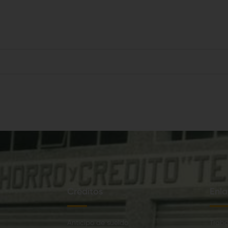
Créditos
Enla
Anticipo de sueldo
Traba