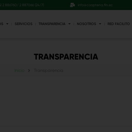
6) 2 886760/ 2 887066 (24/7)
info@cooptena.fin.ec
OS
SERVICIOS
TRANSPARENCIA
NOSOTROS
RED FACILITO
TRANSPARENCIA
Inicio
Transparencia