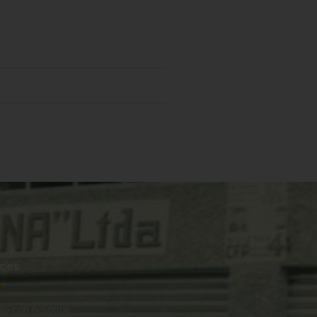
ces
je con nosotros