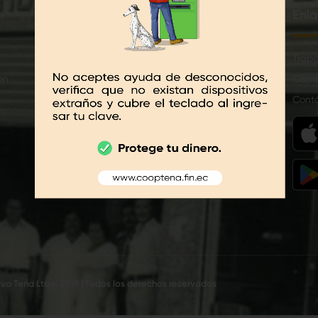
Créditos
Enla
Anticipo de sueldo
Traba
en
CrediCash
Capa
Microcash
Cont
Simulador de Crédito
Solicitud de Crédito en Línea
va Tena Ltda. 2019 | Todos los derechos reservados