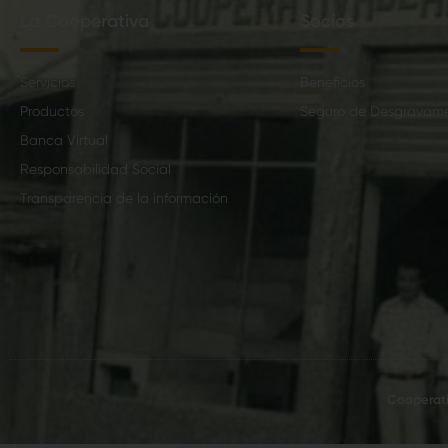
La Cooperativa
Socios
Servicios
Beneficios
Productos
Seguro de Desgravam
Banca Virtual
Responsabilidad Social
Transparencia de la información
Cooperati