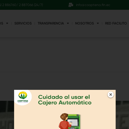
6) 2 886760/ 2 887066 (24/7)
info@cooptena.fin.ec
OS
SERVICIOS
TRANSPARENCIA
NOSOTROS
RED FACILITO
»