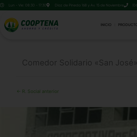
Ir
contenido
Lun - Vie: 08:30 - 17:30
Díaz de Pineda 168 y Av. 15 de Noviembre
(0
al
contenido
INICIO
PRODUCT
Comedor Solidario «San José
←
R. Social anterior