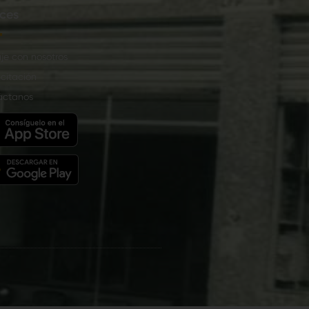
ces
je con nosotros
citación
áctanos