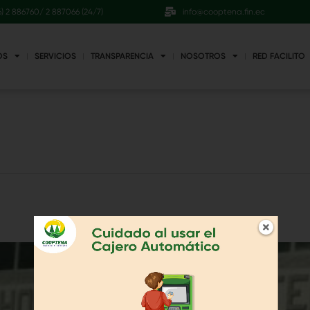
6) 2 886760/ 2 887066 (24/7)
info@cooptena.fin.ec
OS
SERVICIOS
TRANSPARENCIA
NOSOTROS
RED FACILITO