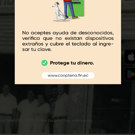
Créditos
Enla
Anticipo de sueldo
Traba
en
CrediCash
Capa
Microcash
Cont
Simulador de Crédito
Solicitud de Crédito en Línea
va Tena Ltda. 2019 | Todos los derechos reservados