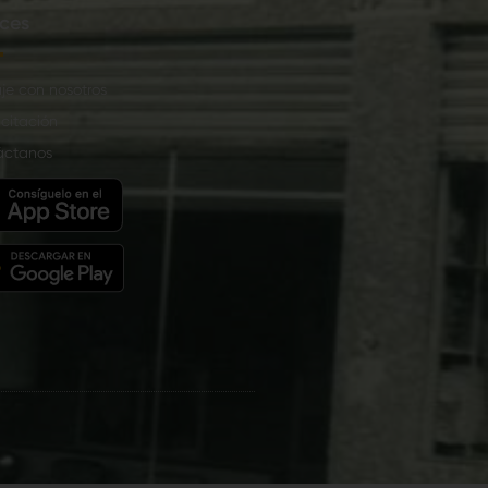
ces
je con nosotros
citación
áctanos