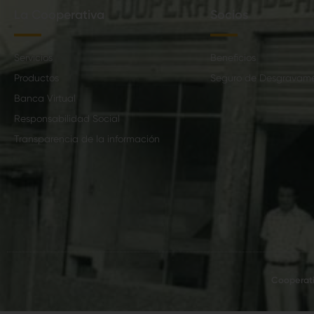
La Cooperativa
Socios
Servicios
Beneficios
Productos
Seguro de Desgravam
Banca Virtual
Responsabilidad Social
Transparencia de la información
Cooperati