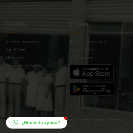
Transparencia de la información
Créditos
Enlaces
Anticipo de sueldo
Trabaje con nosotros
CrediCash
Capacitación
Microcash
Contáctanos
Simulador de Crédito
Solicitud de Crédito en Línea
Cooperativa Tena Ltda. 2019 | Todos los derechos reservados
¿Necesita ayuda?