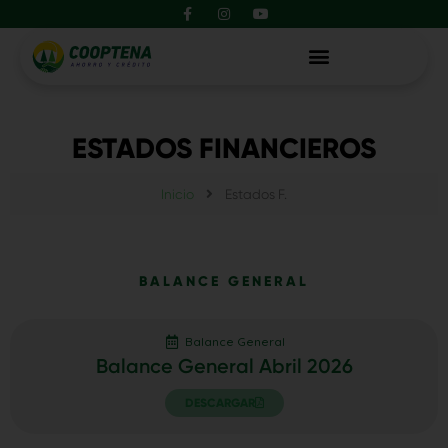
F
I
Y
Ir
contenido
a
n
o
al
c
s
u
e
t
t
contenido
b
a
u
o
g
b
o
r
e
k
a
-
m
f
ESTADOS FINANCIEROS
Inicio
Estados F.
BALANCE GENERAL
Balance General
Balance General Abril 2026
DESCARGAR