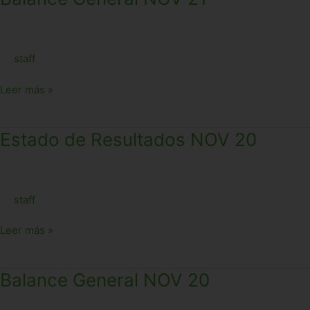
General
NOV
21
staff
Leer más »
Estado
Estado de Resultados NOV 20
de
Resultados
NOV
staff
20
Leer más »
Balance
Balance General NOV 20
General
NOV