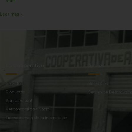
staff
Leer más »
La Cooperativa
Socios
Servicios
Beneficios
Productos
Seguro de Desgravam
Banca Virtual
Responsabilidad Social
Transparencia de la información