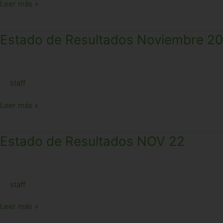
Leer más »
Estado
Estado de Resultados Noviembre 2
de
Resultados
Noviembre
staff
2025
Leer más »
Estado
Estado de Resultados NOV 22
de
Resultados
NOV
staff
22
Leer más »