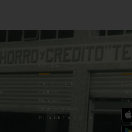
Créditos
Enla
Anticipo de sueldo
Traba
en
CrediCash
Capa
Microcash
Cont
Simulador de Crédito
Solicitud de Crédito en Línea