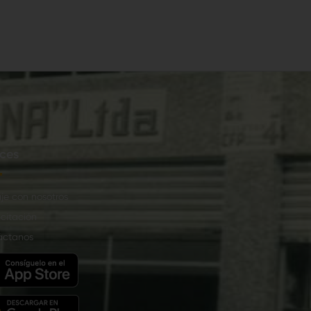
ces
je con nosotros
citación
áctanos