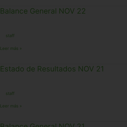
Balance
Balance General NOV 22
General
NOV
22
staff
Leer más »
Estado
Estado de Resultados NOV 21
de
Resultados
NOV
staff
21
Leer más »
Balance
Balance General NOV 21