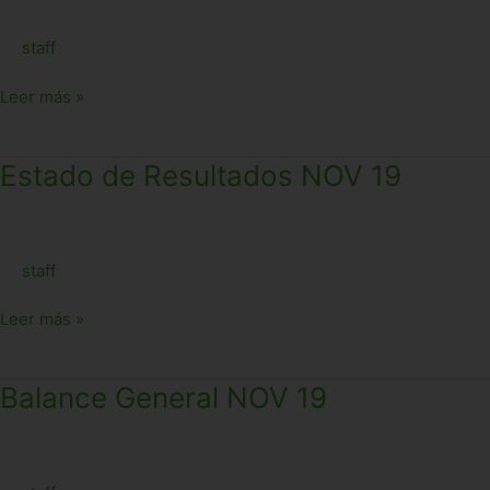
20
staff
Leer más »
Estado
Estado de Resultados NOV 19
de
Resultados
NOV
staff
19
Leer más »
Balance
Balance General NOV 19
General
NOV
19