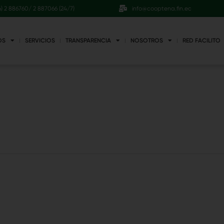
6) 2 886760/ 2 887066 (24/7)
info@cooptena.fin.ec
OS
SERVICIOS
TRANSPARENCIA
NOSOTROS
RED FACILITO