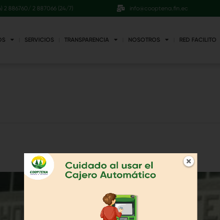
6) 2 886760/ 2 887066 (24/7)
info@cooptena.fin.ec
OS
SERVICIOS
TRANSPARENCIA
NOSOTROS
RED FACILITO