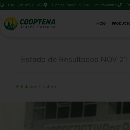
Ir
contenido
Lun - Vie: 08:30 - 17:30
Díaz de Pineda 168 y Av. 15 de Noviembre
(0
al
contenido
INICIO
PRODUCT
Estado de Resultados NOV 21
←
Estados F. anterior