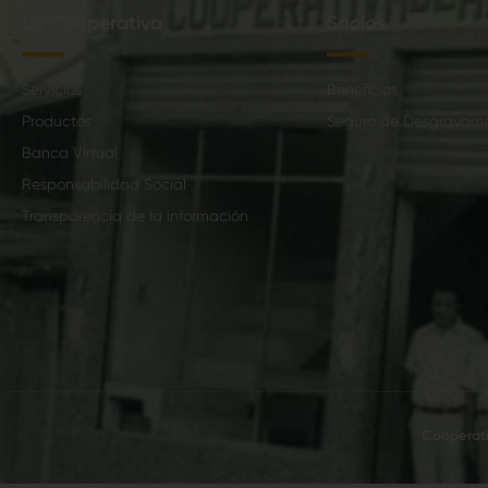
La Cooperativa
Socios
Servicios
Beneficios
Productos
Seguro de Desgravam
Banca Virtual
Responsabilidad Social
Transparencia de la información
Cooperati