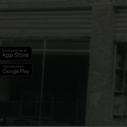
ces
je con nosotros
citación
áctanos