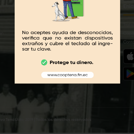
Créditos
Enla
Anticipo de sueldo
Traba
en
CrediCash
Capa
Microcash
Cont
Simulador de Crédito
Solicitud de Crédito en Línea
va Tena Ltda. 2019 | Todos los derechos reservados