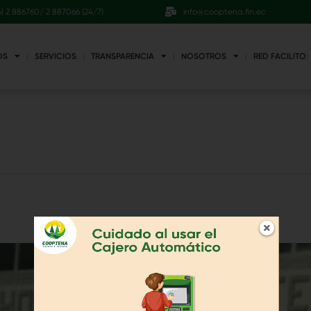
6) 2 886760/ 2 887066 (24/7)
info@cooptena.fin.ec
OS
SERVICIOS
TRANSPARENCIA
NOSOTROS
RED FACILITO