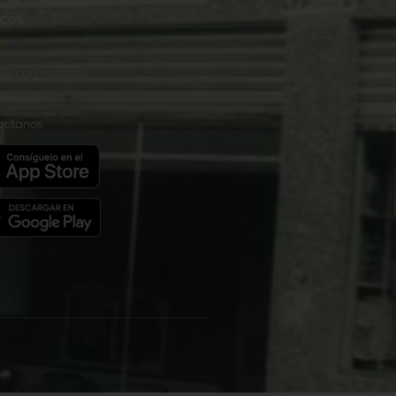
ces
je con nosotros
citación
áctanos