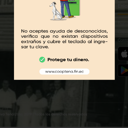
Créditos
Enla
Anticipo de sueldo
Traba
en
CrediCash
Capa
Microcash
Cont
Simulador de Crédito
Solicitud de Crédito en Línea
va Tena Ltda. 2019 | Todos los derechos reservados