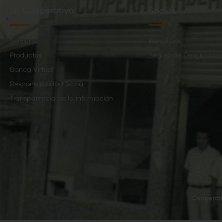
La Cooperativa
Socios
Servicios
Beneficios
Productos
Seguro de Desgravam
Banca Virtual
Responsabilidad Social
Transparencia de la información
Cooperati