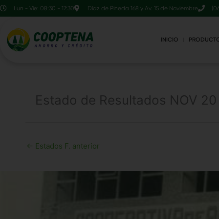
Ir
contenido
Lun - Vie: 08:30 - 17:30
Díaz de Pineda 168 y Av. 15 de Noviembre
(0
al
contenido
INICIO
PRODUCT
Estado de Resultados NOV 20
←
Estados F. anterior