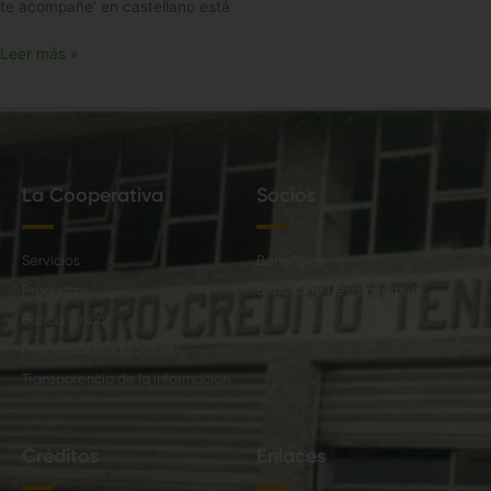
te acompañe’ en castellano está
Leer más »
La Cooperativa
Socios
Servicios
Beneficios
Productos
Seguro de Desgravamen
Banca Virtual
Responsabilidad Social
Transparencia de la información
Créditos
Enlaces