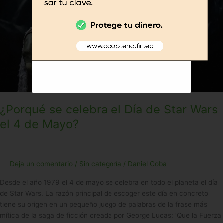
¿Porqué se celebra el Día de Star Wars
el 4 de Mayo?
Deja un comentario
/
Sin categoría
/
Daniel Coba
Desde el año 1979 el 4 de mayo se celebra en todo el planeta el día
de Star Wars. La razón principal de escoger este día en concreto
tiene su origen en un pequeño juego de palabras de la frase más
mítica de la saga de ficción creada por George Lucas: ‘Que la Fuerza