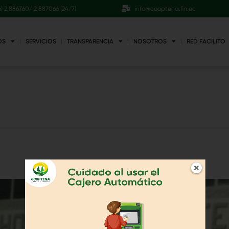
6) 2 886760/ 2 887066 (24/7)
info@cooptena.fin.ec
OS
SERVICIOS
TRANSPARENCIA
NOSOTROS
RED FACILITO