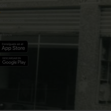
ces
je con nosotros
citación
áctanos