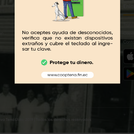
Créditos
Enla
Anticipo de sueldo
Traba
en
CrediCash
Capa
Microcash
Cont
Simulador de Crédito
Solicitud de Crédito en Línea
va Tena Ltda. 2019 | Todos los derechos reservados