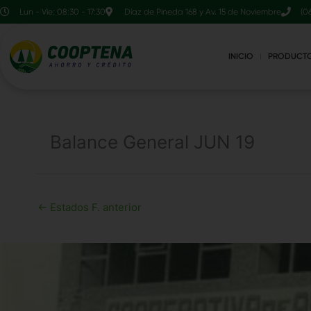
Ir
contenido
Lun - Vie: 08:30 - 17:30
Díaz de Pineda 168 y Av. 15 de Noviembre
(0
al
contenido
INICIO
PRODUCT
Balance General JUN 19
←
Estados F. anterior