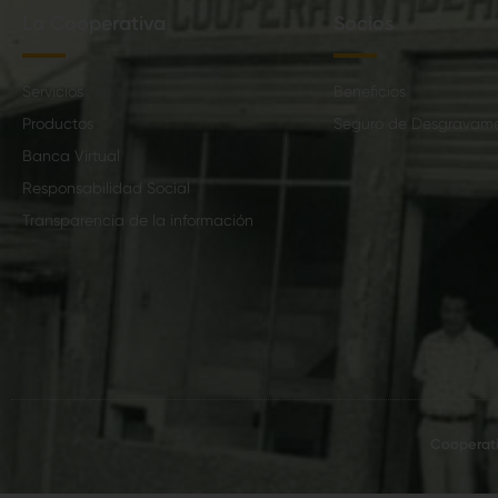
La Cooperativa
Socios
Servicios
Beneficios
Productos
Seguro de Desgravam
Banca Virtual
Responsabilidad Social
Transparencia de la información
Cooperati