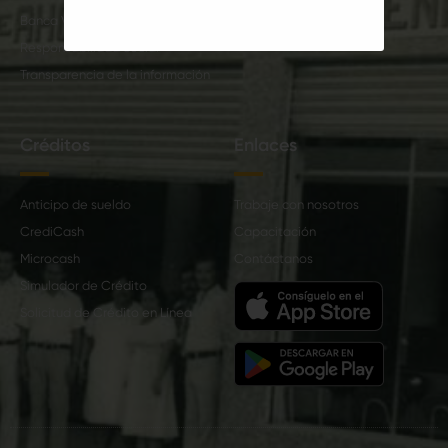
Banca Virtual
Responsabilidad Social
Transparencia de la información
Créditos
Enlaces
Anticipo de sueldo
Trabaje con nosotros
CrediCash
Capacitación
Microcash
Contáctanos
Simulador de Crédito
Solicitud de Crédito en Línea