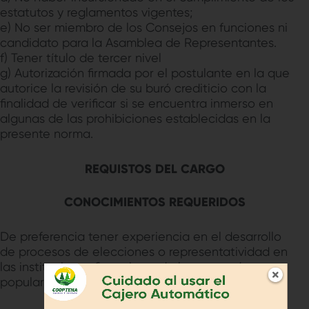
estatutos y reglamentos vigentes;
e) No ser miembro de los Consejos en funciones ni
candidato para la Asamblea de Representantes.
f) Tener título de tercer nivel
g) Autorización firmada por el postulante en la que
autorice la revisión de su buró crediticio con la
finalidad de verificar si se encuentra inmerso en
algunas de las prohibiciones establecidas en la
presente norma.
REQUISTOS DEL CARGO
CONOCIMIENTOS REQUERIDOS
De preferencia tener experiencia en el desarrollo
de procesos de elecciones o representatividad en
las instituciones financieras de la economía
popular y solidaria.