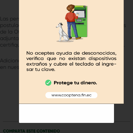
¿CÓMO APLICAR?
Las personas interesadas deberán presentar su
postulación de manera escrita, en las instalaciones
de la Oficina Matriz – Tena; en sobre cerrado
adjuntando su hoja de vida y documentos que
certifiquen su formación académica y experiencia.
Adicional, deben realizar la actualización de datos
en nuestro sistema financiero.
FECHA MÁXIMA DE POSTULACIÓN
January 5, 2024 - 17:30
DESCARGAR DOCUMENTACIÓN
COMPARTA ESTE CONTENIDO