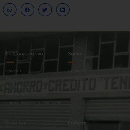
La Cooperativa
Socios
Servicios
Beneficios
Productos
Seguro de Desgravamen
Banca Virtual
Responsabilidad Social
Transparencia de la información
Créditos
Enlaces