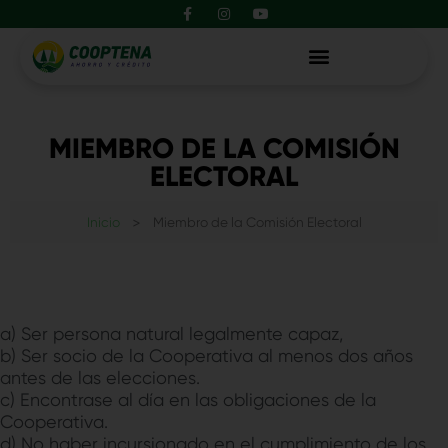
F
I
Y
Ir
contenido
a
n
o
al
c
s
u
e
t
t
contenido
b
a
u
o
g
b
o
r
e
k
a
-
m
f
MIEMBRO DE LA COMISIÓN
ELECTORAL
Inicio
>
Miembro de la Comisión Electoral
a) Ser persona natural legalmente capaz,
b) Ser socio de la Cooperativa al menos dos años
antes de las elecciones.
c) Encontrase al día en las obligaciones de la
Cooperativa.
d) No haber incursionado en el cumplimiento de los