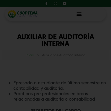
F
I
Y
Ir
contenido
a
n
o
al
c
s
u
e
t
t
contenido
b
a
u
o
g
b
o
r
e
k
a
-
m
f
AUXILIAR DE AUDITORÍA
INTERNA
Inicio
>
Auxiliar de Auditoría Interna
Egresado o estudiante de último semestre en
contabilidad y auditoría.
Prácticas pre profesionales en áreas
relacionadas a auditoria o contabilidad
REQUISTOS DEL CARGO