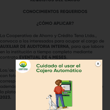
CONOCIMIENTOS REQUERIDOS
¿CÓMO APLICAR?
La Cooperativa de Ahorro y Crédito Tena Ltda.,
convoca a los interesados para ocupar el cargo de
AUXILIAR DE AUDITORIA INTERNA
, para que labore
en la institución a tiempo completo mediante
contrato
EVENTUAL DE 4 MESES
.
Los/as aspirantes deberán enviar su hoja de vida
con fotografía y la documentación de respaldo
correspondiente, al correo
info@cooptena.fin.ec
,
además obligatoriamente postularse por medio de
la plataforma Encuentra Empleo, oferta #
001939-
2023.
FECHA MÁXIMA DE POSTULACIÓN