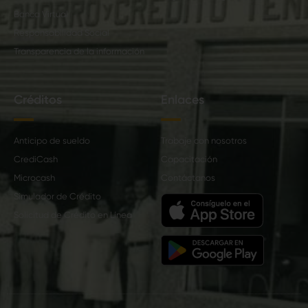
Banca Virtual
Responsabilidad Social
Transparencia de la información
Créditos
Enlaces
Anticipo de sueldo
Trabaje con nosotros
CrediCash
Capacitación
Microcash
Contáctanos
Simulador de Crédito
Solicitud de Crédito en Línea