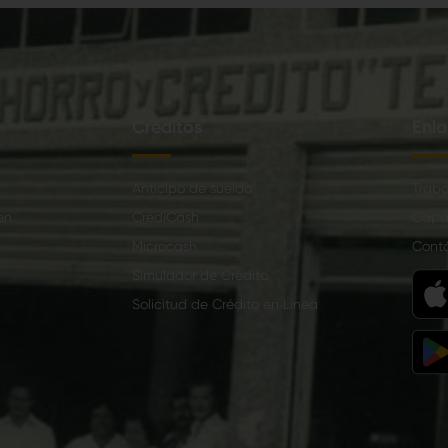
Créditos
Enla
Anticipo de sueldo
Traba
en
CrediCash
Capa
Microcash
Cont
Simulador de Crédito
Solicitud de Crédito en Línea