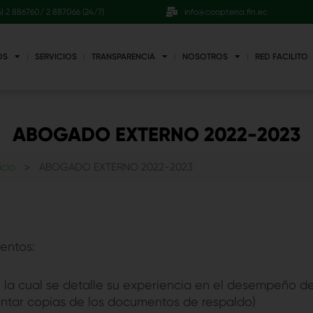
6) 2 886760/ 2 887066 (24/7)
info@cooptena.fin.ec
OS
SERVICIOS
TRANSPARENCIA
NOSOTROS
RED FACILITO
ABOGADO EXTERNO 2022-2023
>
icio
ABOGADO EXTERNO 2022-2023
entos:
en la cual se detalle su experiencia en el desempeño de
untar copias de los documentos de respaldo)