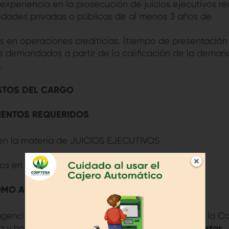
 experiencia en la prosecución de juicios ejecutivos re
tidades privadas o públicas de al menos 3 años de
s en operaciones crediticias. (tiempo de presentación
 demandados a partir de la calificación de la deman
.
STOS DEL CARGO
ENTOS REQUERIDOS
s en la materia de JUICIOS EJECUTIVOS
os en esta base.
MO APLICAR?
agencia Matriz de la Ciudad de Tena, ubicada en la Ca
ha y hora señalada en el cronograma,
debiendo estar