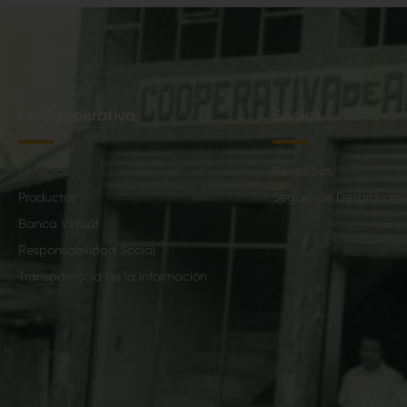
La Cooperativa
Socios
Servicios
Beneficios
Productos
Seguro de Desgravam
Banca Virtual
Responsabilidad Social
Transparencia de la información