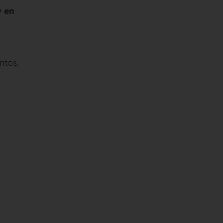
y en
ntos.