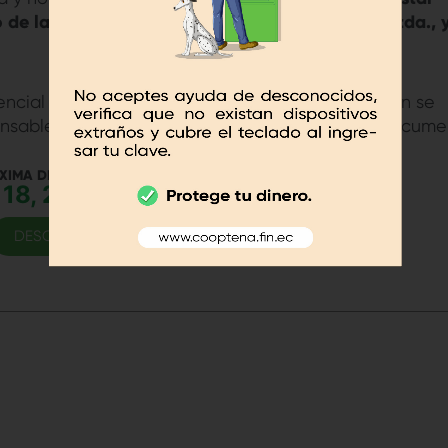
to de la Cooperativa De Ahorro y Crédito Tena Ltda., 
cial de las propuestas del proceso de selección se
ponsable de la exactitud y veracidad de dichos docume
XIMA DE POSTULACIÓN
18, 2022 - 17:00
DESCARGAR DOCUMENTACIÓN