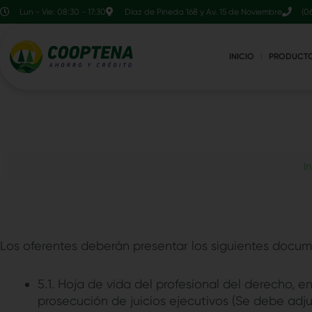
Ir
contenido
Lun - Vie: 08:30 - 17:30
Díaz de Pineda 168 y Av. 15 de Noviembre
(0
al
contenido
INICIO
PRODUCT
In
Los oferentes deberán presentar los siguientes docum
5.1. Hoja de vida del profesional del derecho, 
prosecución de juicios ejecutivos (Se debe adj