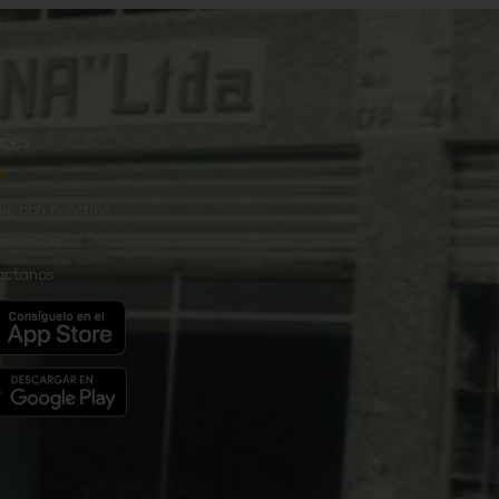
ces
je con nosotros
citación
áctanos