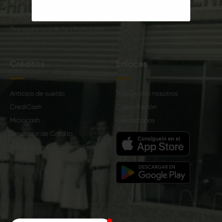
Banca Virtual
Responsabilidad Social
Transparencia de la información
Créditos
Enlaces
Anticipo de sueldo
Trabaje con nosotros
CrediCash
Capacitación
Microcash
Contáctanos
Simulador de Crédito
Solicitud de Crédito en Línea