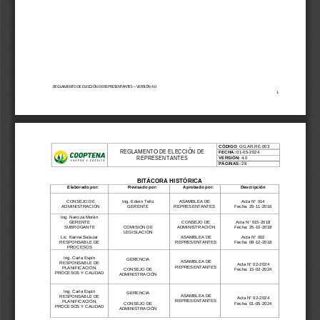
REGLAMENTO DE ELECCIÓN DE REPRESENTANTES
–
VERSIÓN 4
.0
1
CÓDIGO
: GG.AR.RE.003
REGLAMENTO DE ELECCIÓN DE 
FECHA
:
01
-
05
-
2024
REPRESENTANTES
VERSIÓN: 
4
.0
PÁGINAS:
28
BITÁCORA HISTÓRICA
Elaborado por:
Revisado por:
Aprobado por:
Descripción
CONSEJO DE 
Ing. 
Edwin Tello
ASAMBLEA DE 
Acta N° 01
4
ADMINISTRACIÓN
GERENTE
REPRESENTANTES
Fecha: 
25
-
1
1
-
20
1
6
Ing. Narciza Morán
GERENTE 
CONSEJO DE 
Acta N° 01
5
-
2018
SUBROGANTE
COMISIÓN DE 
ADMINISTRACIÓN
Fecha: 
25
-
10
-
2018
LEGISLACIÓN
Lic. Karina Salazar
ASAMBLEA DE 
Acta N° 002
RESPONSABLE DE 
REPRESENTANTES
Fecha: 08
-
12
-
2018
PROCESOS
Ing. Carla Espín
GERENCIA 
ASAMBLEA DE 
RE
SPONSABLE DE 
Acta N° 02
-
2024
REPRESENTANTES
PLANIFICACIÓN, 
CONSEJO DE 
Fecha: 15
-
02
-
2024
PROCESOS Y CALIDAD
ADMINISTRACIÓN
Ing. Carla Espín
GERENCIA 
ASAMBLEA DE 
RE
SPONSABLE DE 
Acta N° 02
-
2024
REPRESENTANTES
PLANIFICACIÓN, 
CONSEJO DE 
Fecha: 01
-
05
-
2024
PROCESOS Y CALIDAD
ADMINISTRACIÓN